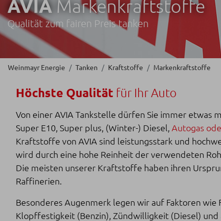
AVIA
Markenkraftstoffe
Qualität zum fairen Preis tanken
Weinmayr Energie
Tanken
Kraftstoffe
Markenkraftstoffe
Höchste Qualität
für Ihr Auto
Von einer AVIA Tankstelle dürfen Sie immer etwas 
Super E10, Super plus, (Winter-) Diesel,
Autogas ode
Kraftstoffe von AVIA sind leistungsstark und hochwer
wird durch eine hohe Reinheit der verwendeten Rohs
Die meisten unserer Kraftstoffe haben ihren Urspru
Raffinerien.
Besonderes Augenmerk legen wir auf Faktoren wie F
Klopffestigkeit (Benzin), Zündwilligkeit (Diesel) un